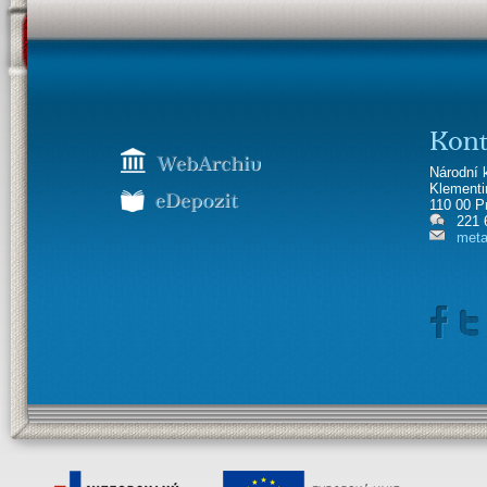
Kont
Národní 
Klement
110 00 P
221 
meta