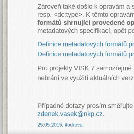
Zároveň také došlo k opravám 
resp. <dc:type>. K těmto opravám
formátů
shrnující provedené op
metadatových specifikací, opět p
Definice metadatových formátů pr
Definice metadatových formátů pro 
Pro projekty VISK 7 samozřejmě p
nebrání ve využití aktuálních verz
Případné dotazy prosím směřujte
zdenek.vasek@nkp.cz
.
25.05.2015
,
ilodrova