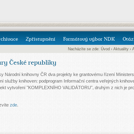
rchivace
Zpřístupnění
Formátový výbor NDK
Otáz
Nacházíte se zde:
Úvod
›
Aktuality
›
A
ury České republiky
ky Národní knihovny ČR dva projekty ke grantovému řízení Ministers
ní služby knihoven: podprogram Informační centra veřejných knihove
projekt vytvoření "KOMPLEXNÍHO VALIDÁTORU", druhým z nich je 
zvíte
zde
.