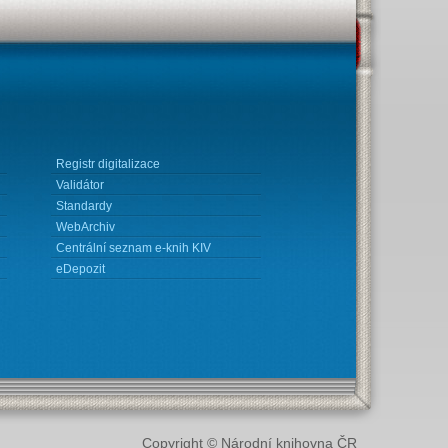
Registr digitalizace
Validátor
Standardy
WebArchiv
Centrální seznam e-knih KIV
eDepozit
Copyright © Národní knihovna ČR