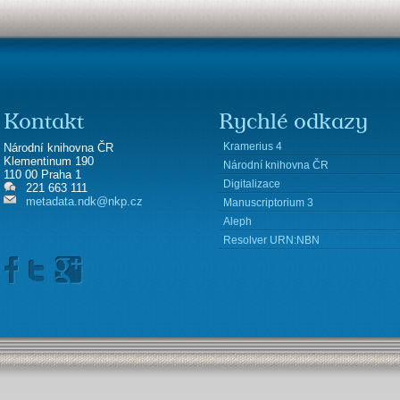
Kontakt
Rychlé odkazy
Kramerius 4
Národní knihovna ČR
Klementinum 190
Národní knihovna ČR
110 00 Praha 1
Digitalizace
221 663 111
metadata.ndk@nkp.cz
Manuscriptorium 3
Aleph
Resolver URN:NBN