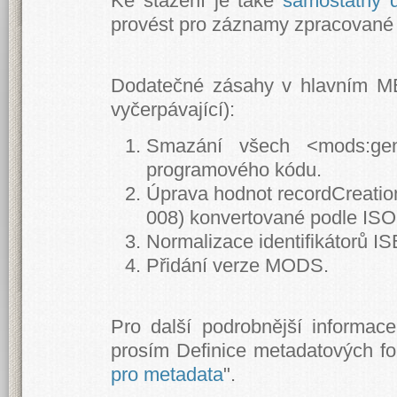
Ke stažení je také
samostatný 
provést pro záznamy zpracované 
Dodatečné zásahy v hlavním MET
vyčerpávající):
Smazání všech <mods:genr
programového kódu.
Úprava hodnot recordCreatio
008) konvertované podle IS
Normalizace identifikátorů I
Přidání verze MODS.
Pro další podrobnější informac
prosím Definice metadatových fo
pro metadata
".