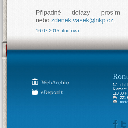
Případné dotazy prosím
nebo
zdenek.vasek@nkp.cz
.
16.07.2015
,
ilodrova
Kont
Národní 
Klement
110 00 P
221 
meta