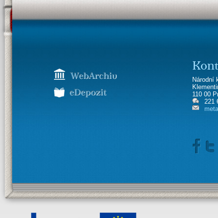
Kont
Národní 
Klement
110 00 P
221 
meta