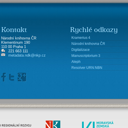
Kontakt
Rychlé odkazy
Kramerius 4
Národní knihovna ČR
Klementinum 190
Národní knihovna ČR
110 00 Praha 1
Digitalizace
221 663 111
metadata.ndk@nkp.cz
Manuscriptorium 3
Aleph
Resolver URN:NBN