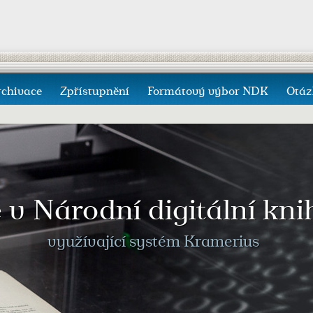
rchivace
Zpřístupnění
Formátový výbor NDK
Otáz
e v Národní digitální kn
využívající systém Kramerius