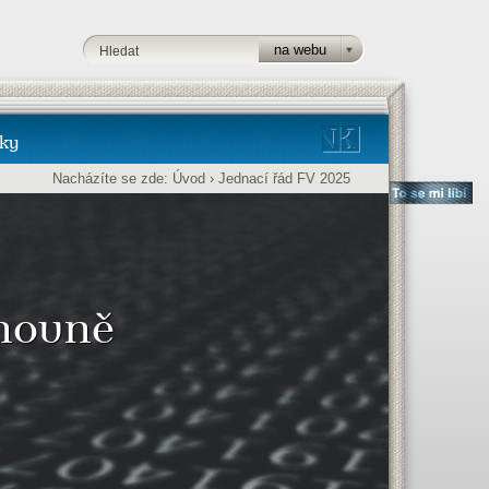
ky
Nacházíte se zde:
Úvod
›
Jednací řád FV 2025
ihovně