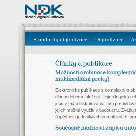
Standardy digitalizace
Digitalizace
A
Články a publikace
Možnosti archivace komplexních 
multimediální prvky)
Elektronické publikace s komplexním ob
dlouhodobému uložení. Jejich logická och
jsou v textu diskutována. Tato p
řehledová
jejich možné využití v budoucnu. Zvažuje
úspěšnost jednotlivých komplexních formát
Současné možnosti zápisu aut