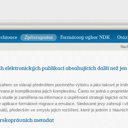
rchivace
Zpřístupnění
Formátový výbor NDK
Otáz
Nach
elektronických publikací obsahujících další než jen 
sahem se stávají předmětem povinného výtisku a jako takové je knih
rana je komplikována jejich komplexitou. Často se jedná o proprietárn
 studie je zaměřena na informace o úspěšnosti strategií logické oc
 aplikace formátové migrace a emulace. Sledované jevy zahrnují i vl
ů, především ve smyslu jejich rozšíření, které je jedním z hlavních fa
orskoprávních metadat