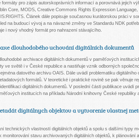
é formáty pro zápis autorskoprávních informací a porovnává jejich 
ublin Core, MODS, Creative Commons Rights Expression Language,
S:RIGHTS. Článek dále popisuje současnou kurátorskou práci v sou
hled na budoucí vývoj a na návazné změny ve Standardu NDK potře
je i nový vhodný formát pro nahrazení stávajícího.
raxe dlouhodobého uchování digitálních dokumentů
louhodobé archivace digitálních dokumentů v paměťových institucích
nty ve světě i v České republice a nastiňuje vznik odborných společno
zejména datového archivu OAIS. Dále uvádí problematiku digitálního obj
etadatových formátů. V teoretické i praktické rovině se pak věnuje r
identifikaci digitálních dokumentů. V poslední části publikace uvádí
ťových institucích na příkladu Národní knihovny České republiky 
tadát digitálnych objektov a vytvorenie vlastnej me
 technických vlastností digitálních objektů a spolu s dalšími typy 
k monitorování stavu archivovaných digitálních objektů, k plánování 