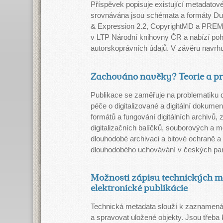
Příspěvek popisuje existující metadatov
srovnávána jsou schémata a formáty D
& Expression 2.2, CopyrightMD a PREMI
v LTP Národní knihovny ČR a nabízí po
autorskoprávních údajů. V závěru navrhu
Zachováno navěky? Teorie a p
Publikace se zaměřuje na problematiku d
péče o digitalizované a digitální dokume
formátů a fungování digitálních archivů, 
digitalizačních balíčků, souborových a m
dlouhodobé archivaci a bitové ochraně a 
dlouhodobého uchovávání v českých pamě
Možnosti zápisu technických me
elektronické publikácie
Technická metadata slouží k zaznamenání
a spravovat uložené objekty. Jsou třeba 