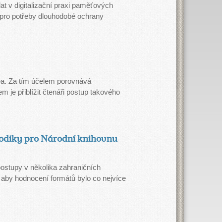
t v digitalizační praxi paměťových
o pro potřeby dlouhodobé ochrany
dea. Za tím účelem porovnává
em je přiblížit čtenáři postup takového
odiky pro Národní knihovnu
ostupy v několika zahraničních
 aby hodnocení formátů bylo co nejvíce