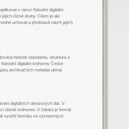
aplikovat v rámci Národní digitální
i jejich různé druhy. Cílem je ale
hodné uchovat a představit návrh jejich
vána historie standardu, struktura a
h Národní digitální knihovny České
pisu archivačních metadat ubírat.
ání digitálních obrazových dat. V
cí sbírek knihoven. V článku je formát
vně využití formátu ve významných