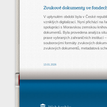
Zvukové dokumenty ve fondech 
V uplynulém období byla v České republ
vzniklých digitalizací. Nyní přichází na
spolupráci s Moravskou zemskou kniho
dokumentů. Byla provedena analýza situ
praxe vybraných zahraničních institucí – 
souborovými formáty zvukových dokument
zvukových dokumentů, metadatová schémata
13.01.2026