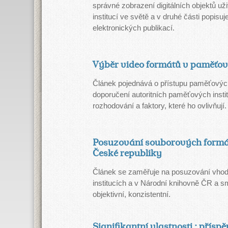
správné zobrazení digitálních objektů u
institucí ve světě a v druhé části popis
elektronických publikací.
Výběr video formátů v paměťový
Článek pojednává o přístupu paměťových 
doporučení autoritních paměťových instituc
rozhodování a faktory, které ho ovlivňují.
Posuzování souborových formá
České republiky
Článek se zaměřuje na posuzování vhodn
institucích a v Národní knihovně ČR a s
objektivní, konzistentní.
Signifikantní vlastnosti : přís