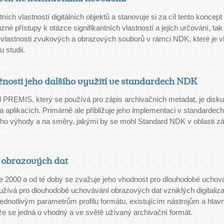
ích vlastností digitálních objektů a stanovuje si za cíl tento koncept 
né přístupy k otázce signifikantních vlastností a jejich určování, tak 
é vlastnosti zvukových a obrazových souborů v rámci NDK, které je v
 studii.
osti jeho dalšího využití ve standardech NDK
PREMIS, který se používá pro zápis archivačních metadat, je diskuto
 a aplikacích. Primárně ale přibližuje jeho implementaci v standardec
eho výhody a na směry, jakými by se mohl Standard NDK v oblasti zá
t obrazových dat
 2000 a od té doby se zvažuje jeho vhodnost pro dlouhodobé uchováv
oužívá pro dlouhodobé uchovávání obrazových dat vzniklých digitaliza
jednotlivým parametrům profilu formátu, existujícím nástrojům a hla
 že se jedná o vhodný a ve světě užívaný archivační formát.