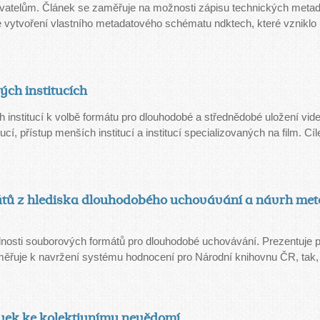
živatelům. Článek se zaměřuje na možnosti zápisu technických metada
uje vytvoření vlastního metadatového schématu ndktech, které vznikl
ch institucích
institucí k volbě formátu pro dlouhodobé a střednědobé uložení vi
í, přístup menších institucí a institucí specializovaných na film. Cíl
tů z hlediska dlouhodobého uchovávání a návrh met
osti souborových formátů pro dlouhodobé uchovávání. Prezentuje p
měřuje k navržení systému hodnocení pro Národní knihovnu ČR, tak,
pěvek ke kolektivnímu nevědomí