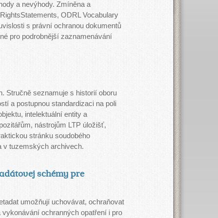
výhody a nevýhody. Zmíněna a
 RightsStatements, ODRL Vocabulary
vislosti s právní ochranou dokumentů
bné pro podrobnější zaznamenávání
. Stručně seznamuje s historií oboru
stí a postupnou standardizaci na poli
ektu, intelektuální entity a
epozitářům, nástrojům LTP úložišť,
 praktickou stránku soudobého
a v tuzemských archivech.
tadátovej schémy pre
metadat umožňují uchovávat, ochraňovat
a vykonávání ochranných opatření i pro