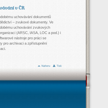
ovávání v ČR
ouhodobému uchovávání dokumentů
o dědictví – zvukové dokumenty. Ve
hodobému uchovávání zvukových
rganizací (ARSC, IASA, LOC a pod.) i
ftwarové nástroje pro práci se
 pro archivaci a zpřístupnění
aci.
Nahoru
Tisk