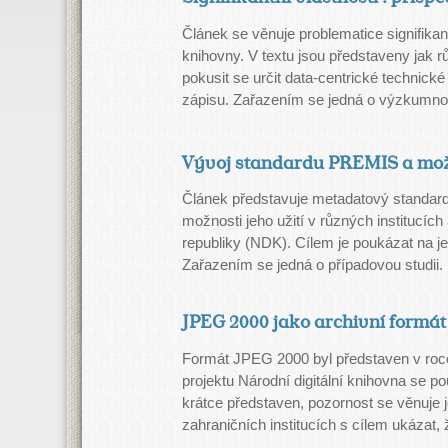
Článek se věnuje problematice signifikantn
knihovny. V textu jsou představeny jak růz
pokusit se určit data-centrické technick
zápisu. Zařazením se jedná o výzkumnou
Vývoj standardu PREMIS a možn
Článek představuje metadatový standard 
možnosti jeho užití v různých institucích
republiky (NDK). Cílem je poukázat na j
Zařazením se jedná o případovou studii.
JPEG 2000 jako archivní formá
Formát JPEG 2000 byl představen v roce
projektu Národní digitální knihovna se p
krátce představen, pozornost se věnuje 
zahraničních institucích s cílem ukázat,