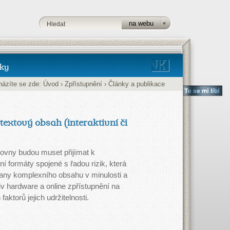
ky
ázíte se zde:
Úvod
›
Zpřístupnění
›
Články a publikace
textový obsah (interaktivní či
ovny budou muset přijímat k
í formáty spojené s řadou rizik, která
hrany komplexního obsahu v minulosti a
iv hardware a online zpřístupnění na
ktorů jejich udržitelnosti.