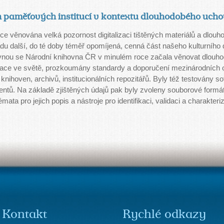
paměťových institucí v kontextu dlouhodobého uch
ice věnována velká pozornost digitalizaci tištěných materiálů a dl
 řadu další, do té doby téměř opomíjená, cenná část našeho kulturníh
vnou se Národní knihovna ČR v minulém roce začala věnovat dlou
ace ve světě, prozkoumány standardy a doporučení mezinárodních o
knihoven, archivů, institucionálních repozitářů. Byly též testovány so
ů. Na základě zjištěných údajů pak byly zvoleny souborové formáty
 pro jejich popis a nástroje pro identifikaci, validaci a charakteriz
Kontakt
Rychlé odkazy