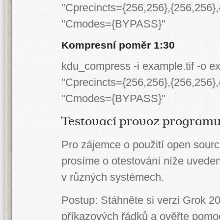
"Cprecincts={256,256},{256,256}
"Cmodes={BYPASS}"
Kompresní poměr 1:30
kdu_compress -i example.tif -o 
"Cprecincts={256,256},{256,256}
"Cmodes={BYPASS}"
Testovací provoz programu
Pro zájemce o použití open sourc
prosíme o otestování níže uveden
v různých systémech.
Postup: Stáhněte si verzi Grok 20
příkazových řádků a ověřte pomo