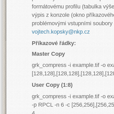
formátovému profilu (tabulka výše
výpis z konzole (okno příkazovéh
problémovými vstupními soubory T
vojtech.kopsky@nkp.cz
Příkazové řádky:
Master Copy
grk_compress -i example.tif -o ex
[128,128],[128,128],[128,128],[12
User Copy (1:8)
grk_compress -i example.tif -o ex
-p RPCL -n 6 -c [256,256],[256,25
4