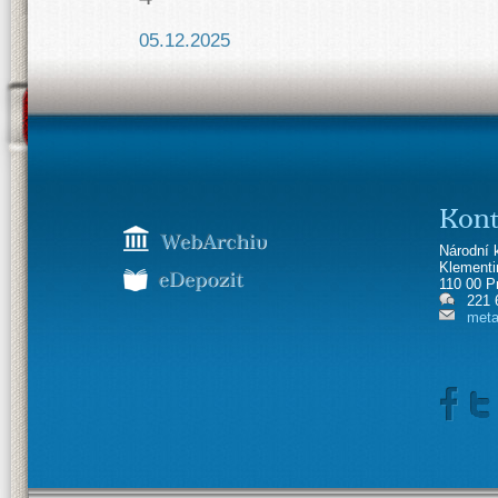
05.12.2025
Kont
Národní 
Klement
110 00 P
221 
meta