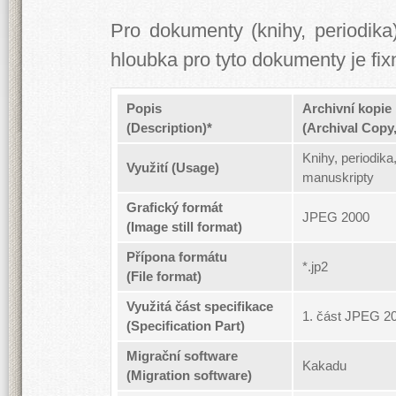
Pro dokumenty (knihy, periodik
hloubka pro tyto dokumenty je fi
Popis
Archivní kopie
(Description)*
(Archival Copy
Knihy, periodika
Využití (Usage)
manuskripty
Grafický formát
JPEG 2000
(Image still format)
Přípona formátu
*.jp2
(File format)
Využitá část specifikace
1. část JPEG 2
(Specification Part)
Migrační software
Kakadu
(Migration software)