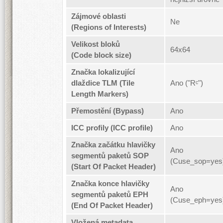
Zájmové oblasti
Ne
(Regions of Interests)
Velikost bloků
64x64
(Code block size)
Značka lokalizující
dlaždice TLM (Tile
Ano ("R
ᶜ")
Length Markers)
Přemostění (Bypass)
Ano
ICC profily (ICC profile)
Ano
Značka začátku hlavičky
Ano
segmentů paketů SOP
(Cuse_sop=yes
(Start Of Packet Header)
Značka konce hlavičky
Ano
segmentů paketů EPH
(Cuse_eph=yes
(End Of Packet Header)
Vložená metadata