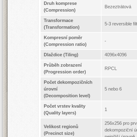
Druh komprese
Bezeztrátová
(Compression)
Transformace
5-3 reversible fil
(Transformation)
Kompresní poměr
-
(Compression ratio)
Dlaždice (Tiling)
4096x4096
Průběh zobrazení
RPCL
(Progression order)
Počet dekompozičních
úrovní
5 nebo 6
(Decomposition level)
Počet vrstev kvality
1
(Quality layers)
256x256 pro prv
Velikost regionů
dekompoziční ú
(Precinct size)
nejnižší úrovně