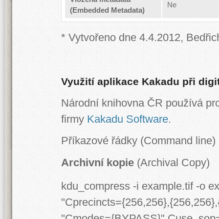
Ne
(Embedded Metadata)
* Vytvořeno dne 4.4.2012, Bedřic
Využití aplikace Kakadu při digit
Národní knihovna ČR používá pr
firmy
Kakadu Software
.
Příkazové řádky (Command line)
Archivní kopie
(Archival Copy)
kdu_compress -i example.tif -o 
"Cprecincts={256,256},{256,256}
"Cmodes={BYPASS}" Cuse_sop