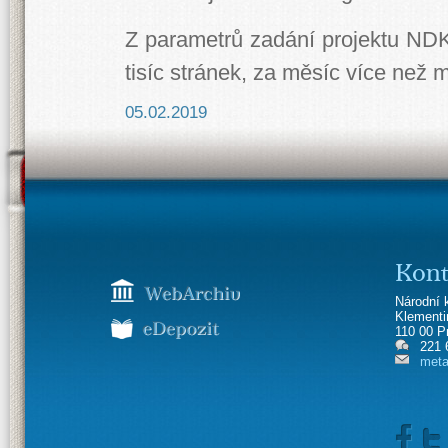
Z parametrů zadání projektu ND
tisíc stránek, za měsíc více než m
05.02.2019
Kont
Národní 
Klement
110 00 P
221 
meta