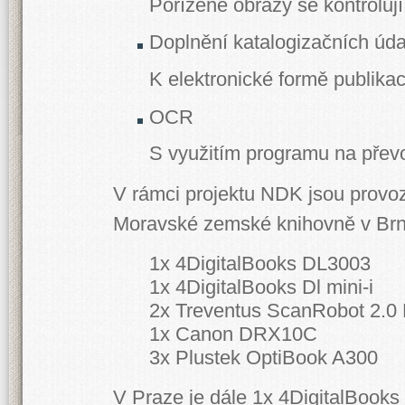
Pořízené obrazy se kontrolují
Doplnění katalogizačních úda
K elektronické formě publikace
OCR
S využitím programu na převo
V rámci projektu NDK jsou provozo
Moravské zemské knihovně v Brn
1x 4DigitalBooks DL3003
1x 4DigitalBooks Dl mini-i
2x Treventus ScanRobot 2.
1x Canon DRX10C
3x Plustek OptiBook A300
V Praze je dále 1x 4DigitalBook