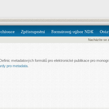
rchivace
Zpřístupnění
Formátový výbor NDK
Otáz
Nacházíte se 
efinic metadatových formátů pro elektronické publikace pro monograf
rdy pro metadata
.