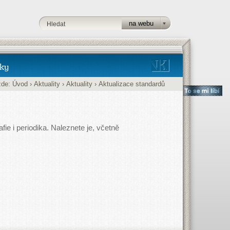
ky
zde:
Úvod
›
Aktuality
›
Aktuality
›
Aktualizace standardů
ie i periodika. Naleznete je, včetně