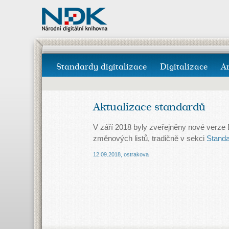
Standardy digitalizace
Digitalizace
A
Aktualizace standardů
V září 2018 byly zveřejněny nové verze D
změnových listů, tradičně v sekci
Standa
12.09.2018
,
ostrakova