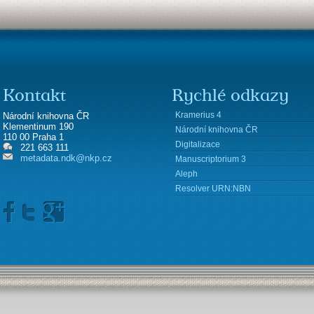
Kontakt
Rychlé odkazy
Kramerius 4
Národní knihovna ČR
Klementinum 190
Národní knihovna ČR
110 00 Praha 1
Digitalizace
221 663 111
metadata.ndk@nkp.cz
Manuscriptorium 3
Aleph
Resolver URN:NBN