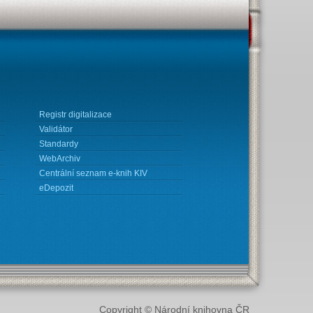
Registr digitalizace
Validátor
Standardy
WebArchiv
Centrální seznam e-knih KIV
eDepozit
Copyright © Národní knihovna ČR