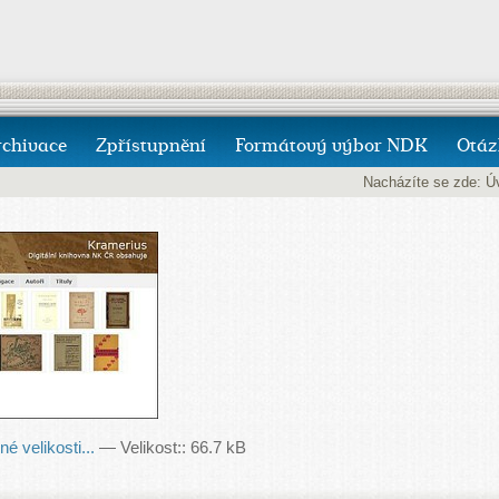
rchivace
Zpřístupnění
Formátový výbor NDK
Otáz
Nacházíte se zde:
Ú
é velikosti...
—
Velikost:
:
66.7 kB