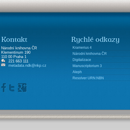
Kontakt
Rychlé odkazy
Kramerius 4
Národní knihovna ČR
Klementinum 190
Národní knihovna ČR
110 00 Praha 1
Digitalizace
221 663 111
metadata.ndk@nkp.cz
Manuscriptorium 3
Aleph
Resolver URN:NBN