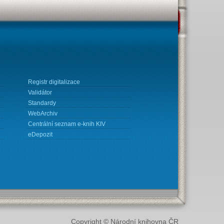
Registr digitalizace
Validátor
Standardy
WebArchiv
Centrální seznam e-knih KIV
eDepozit
Copyright © Národní knihovna ČR