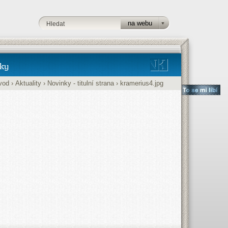
ky
vod
›
Aktuality
›
Novinky - titulní strana
›
kramerius4.jpg