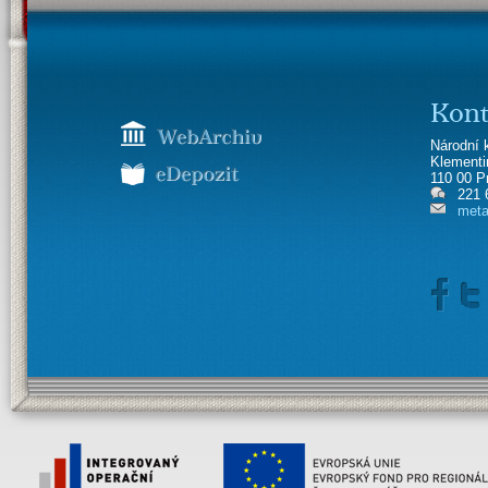
Kont
Národní 
Klement
110 00 P
221 
meta