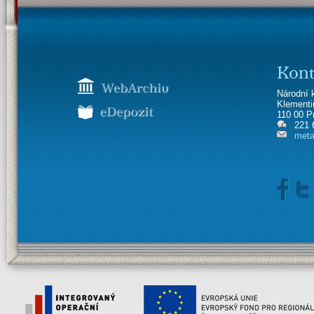
Kont
Národní 
Klement
110 00 P
221 
meta