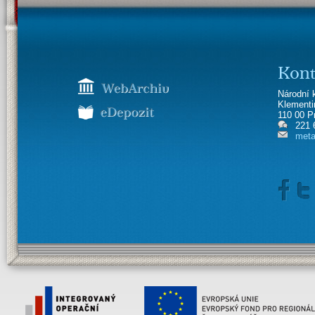
Kont
Národní 
Klement
110 00 P
221 
meta