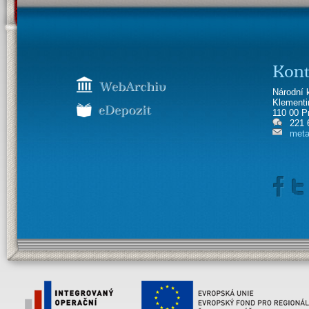
Kont
Národní 
Klement
110 00 P
221 
meta