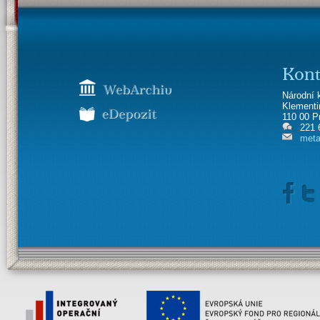
Kont
Národní 
Klement
110 00 P
221 
meta