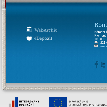
Kont
Národní 
Klement
110 00 P
221 
meta