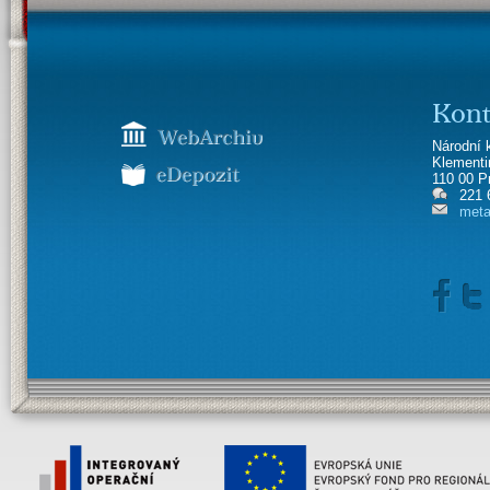
Kont
Národní 
Klement
110 00 P
221 
meta