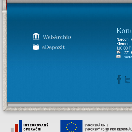
Kont
Národní 
Klement
110 00 P
221 
meta