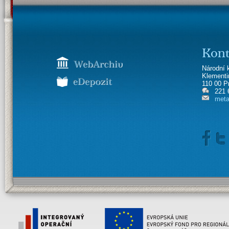
Kont
Národní 
Klement
110 00 P
221 
meta