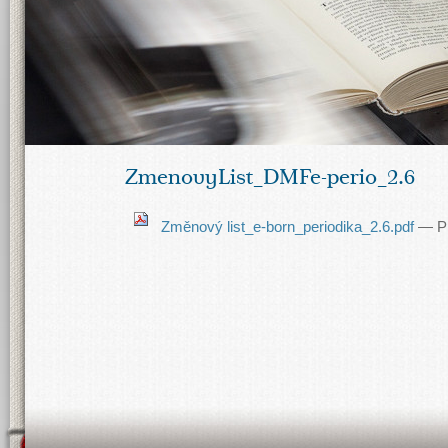
ZmenovyList_DMFe-perio_2.6
Změnový list_e-born_periodika_2.6.pdf
— PD