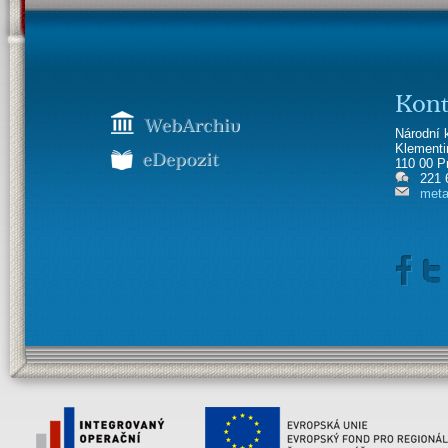
Kont
Národní 
Klement
110 00 P
221 
meta