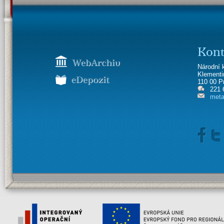
Kont
Národní 
Klement
110 00 P
221 
meta