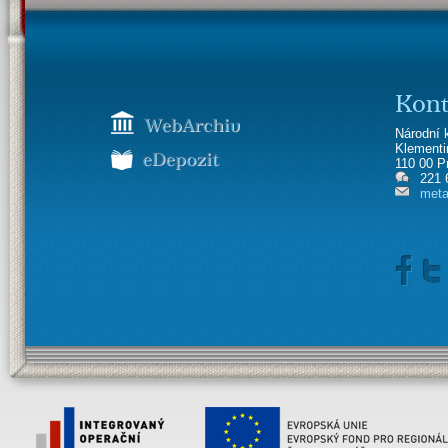
Kont
Národní 
Klement
110 00 P
221 
meta