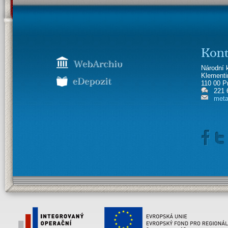
Kont
Národní 
Klement
110 00 P
221 
meta