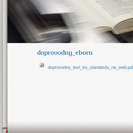
doprovodny_eborn
doprovodny_text_ke_standardu_na_web.pd