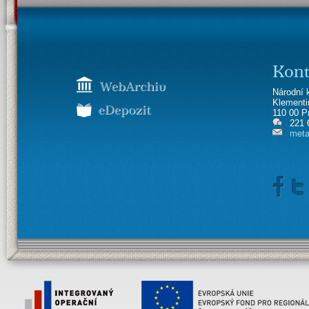
Kont
Národní 
Klement
110 00 P
221 
meta