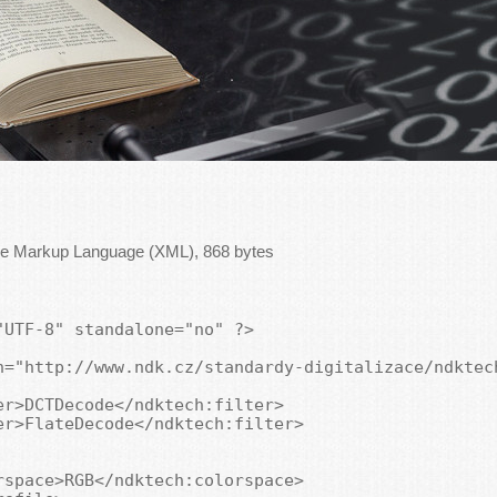
le Markup Language (XML), 868 bytes
UTF-8" standalone="no" ?>

h="http://www.ndk.cz/standardy-digitalizace/ndktec