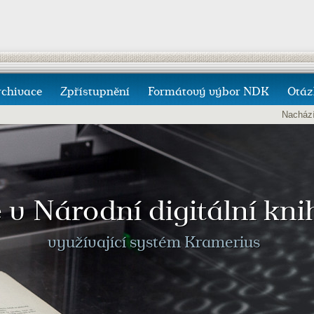
rchivace
Zpřístupnění
Formátový výbor NDK
Otáz
Nachází
e v Národní digitální kn
využívající systém Kramerius