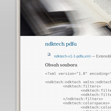
ndktech pdfa
ndktech-v1-1-pdfa.xml
— Extensib
Obsah souboru
<?xml version="1.0" encoding="
<ndktech:ndktech xmlns:ndktec
	<ndktech:filters>

		<ndktech:filter>DCTDecode</ndktech:filter>

		<ndktech:filter>FlateDecode</ndktech:filter>

	</ndktech:filters>

	<ndktech:colorspaces>

		<ndktech:colorspace>RGB</ndktech:colorspace>
