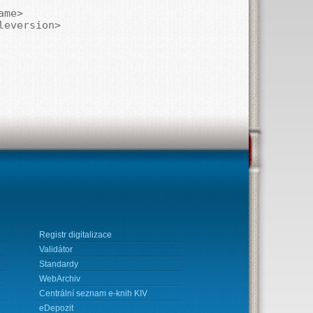
Registr digitalizace
Validátor
Standardy
WebArchiv
Centrální seznam e-knih KIV
eDepozit