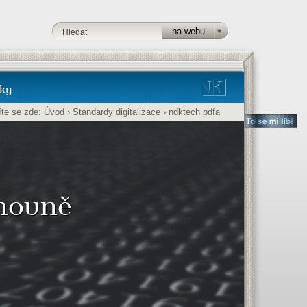
ky
te se zde:
Úvod
›
Standardy digitalizace
›
ndktech pdfa
ihovně