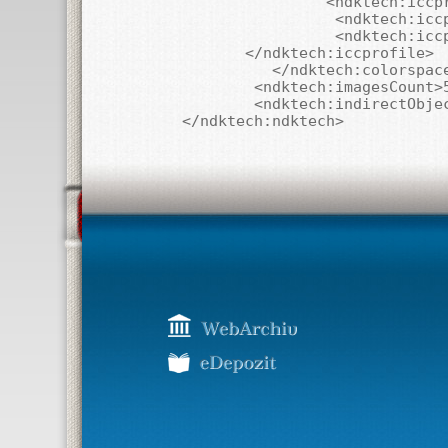
		<ndktech:iccprofile>

		 <ndktech:iccprofilename>sRGB IEC61966-2.1</ndktech:iccprofilename>

		 <ndktech:iccprofileversion>sRGB IEC61966-2.1</ndktech:iccprofileversion>

       </ndktech:iccprofile>

          </ndktech:colorspace
	<ndktech:imagesCount>5</ndktech:imagesCount>

	<ndktech:indirectObjectsNumber>1944</ndktech:indirectObjectsNumber>

</ndktech:ndktech>
