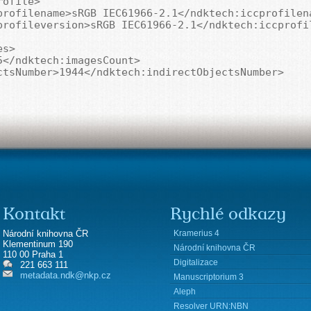
s>

Kontakt
Rychlé odkazy
Kramerius 4
Národní knihovna ČR
Klementinum 190
Národní knihovna ČR
110 00 Praha 1
Digitalizace
221 663 111
metadata.ndk@nkp.cz
Manuscriptorium 3
Aleph
Resolver URN:NBN