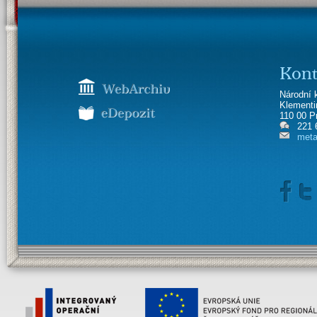
Kont
Národní 
Klement
110 00 P
221 
meta