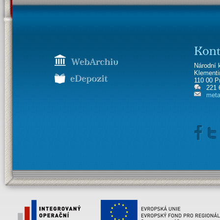
Kont
Národní 
Klement
110 00 P
221 
meta